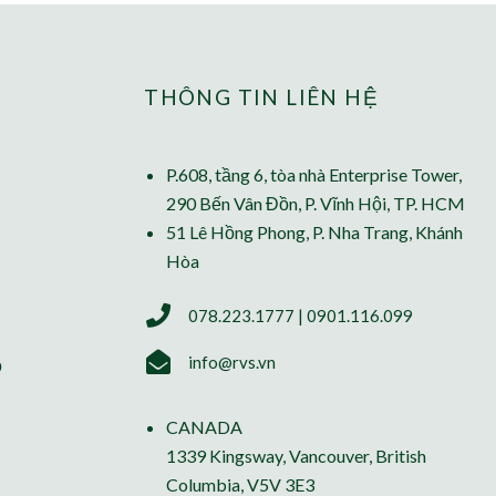
THÔNG TIN LIÊN HỆ
P.608, tầng 6, tòa nhà Enterprise Tower,
290 Bến Vân Đồn, P. Vĩnh Hội, TP. HCM
51 Lê Hồng Phong, P. Nha Trang, Khánh
Hòa
078.223.1777 | 0901.116.099
info@rvs.vn
ỗ
CANADA
1339 Kingsway, Vancouver, British
Columbia, V5V 3E3