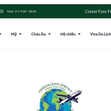
Create Your F
Mon - Fri: 9:00 - 18:30
Mỹ
Châu Âu
Hộ chiếu
Visa Du Lịc