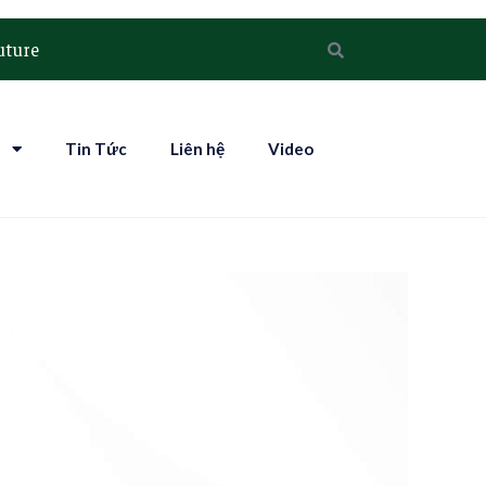
uture
h
Tin Tức
Liên hệ
Video