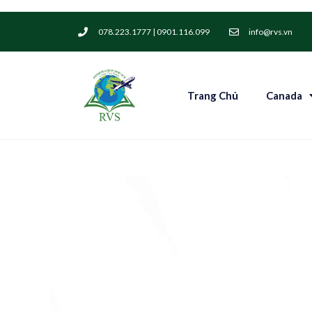
078.223.1777 | 0901.116.099
info@rvs.vn
Trang Chủ
Canada