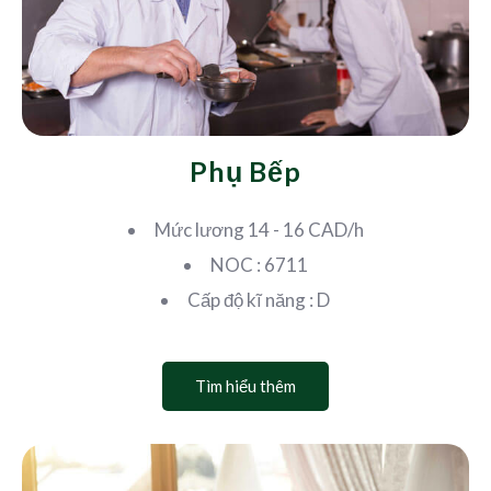
Phụ Bếp
Mức lương 14 - 16 CAD/h
NOC : 6711
Cấp độ kĩ năng : D
Tìm hiểu thêm