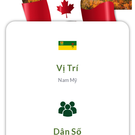
Vị Trí
Nam Mỹ
Dân Số