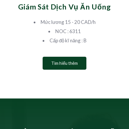
Giám Sát Dịch Vụ Ăn Uống
Mức lương 15 - 20 CAD/h
NOC : 6311
Cấp độ kĩ năng : B
Tìm hiểu thêm