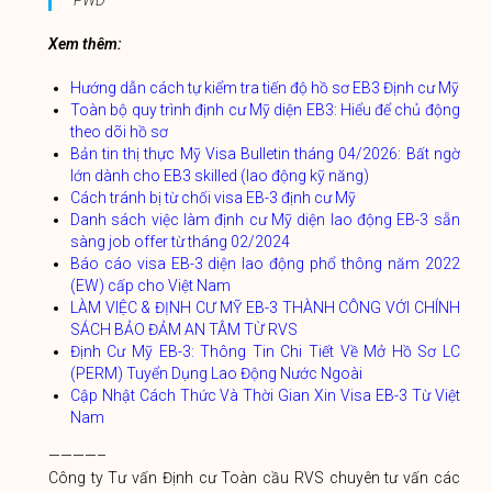
Xem thêm:
Hướng dẫn cách tự kiểm tra tiến độ hồ sơ EB3 Định cư Mỹ
Toàn bộ quy trình định cư Mỹ diện EB3: Hiểu để chủ động
theo dõi hồ sơ
Bản tin thị thực Mỹ Visa Bulletin tháng 04/2026: Bất ngờ
lớn dành cho EB3 skilled (lao động kỹ năng)
Cách tránh bị từ chối visa EB-3 định cư Mỹ
Danh sách việc làm định cư Mỹ diện lao động EB-3 sẵn
sàng job offer từ tháng 02/2024
Báo cáo visa EB-3 diện lao động phổ thông năm 2022
(EW) cấp cho Việt Nam
LÀM VIỆC & ĐỊNH CƯ MỸ EB-3 THÀNH CÔNG VỚI CHÍNH
SÁCH BẢO ĐẢM AN TÂM TỪ RVS
Định Cư Mỹ EB-3: Thông Tin Chi Tiết Về Mở Hồ Sơ LC
(PERM) Tuyển Dụng Lao Động Nước Ngoài
Cập Nhật Cách Thức Và Thời Gian Xin Visa EB-3 Từ Việt
Nam
————–
Công ty Tư vấn Định cư Toàn cầu RVS chuyên tư vấn các