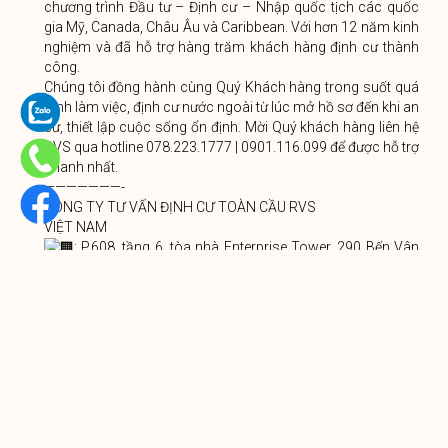
chương trình Đầu tư – Định cư – Nhập quốc tịch các quốc
gia Mỹ, Canada, Châu Âu và Caribbean. Với hơn 12 năm kinh
nghiệm và đã hỗ trợ hàng trăm khách hàng định cư thành
công.
Chúng tôi đồng hành cùng Quý Khách hàng trong suốt quá
trình làm việc, định cư nước ngoài từ lúc mở hồ sơ đến khi an
cư, thiết lập cuộc sống ổn định. Mời Quý khách hàng liên hệ
RVS qua hotline 078.223.1777 | 0901.116.099 để được hỗ trợ
nhanh nhất.
———————-
CÔNG TY TƯ VẤN ĐỊNH CƯ TOÀN CẦU RVS
VIỆT NAM
: P.608, tầng 6, tòa nhà Enterprise Tower, 290 Bến Vân
Đồn, P. Vĩnh Hội, TP.HCM
: 51 Lê Hồng Phong, Nha Trang, Khánh Hoà
: 078.223.1777 | 0901.116.099
CANADA
1339 Kingsway, Vancouver, British Columbia, V5V 3E3
: info@rvs.vn