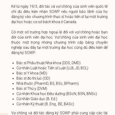
Kể từ ngày 19/3, đối tác và vợ/chồng của sinh viên quốc tế
chỉ đủ điều kiện nhận SOWP nếu người bảo lãnh của họ
đăng ký vào chương trình thạc sĩ hoặc tiến sĩ tại một trường
đại học hoặc cơ sở bách khoa ở Canada.
Có một số trường hợp ngoại lệ đối với vợ/chồng hoặc bạn
đời của sinh viên đại học. Vợ/chồng của sinh viên đại học
thuộc một trong những chương trình cấp bằng chuyên
nghiệp sau đây tại một trường đại học cũng đủ điều kiện để
đăng ký SOWP:
Bác sĩ Phẫu thuật Nha khoa (DDS, DMD)
Cử nhân Luật hoặc Tiến sĩ Luật (LLB, JD, BCL)
Bác sĩ Y khoa (MD)
Bác sĩ đo thị lực (OD)
Nhà thuốc (PharmD, BS, BSc, BPharm)
Bác sĩ Thú y (DVM)
Cử nhân Khoa học Điều dưỡng (BScN, BSN, BNSc)
Cử nhân Giáo dục (B. Ed.)
Cử nhân Kỹ thuật (B. Eng., BE, BASc)
Vợ chồng và đối tác đăng ký SOWP phải cung cấp các tài