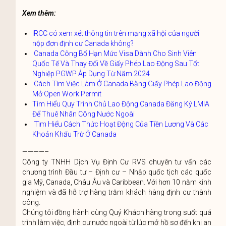
Xem thêm:
IRCC có xem xét thông tin trên mạng xã hội của người
nộp đơn định cư Canada không?
Canada Công Bố Hạn Mức Visa Dành Cho Sinh Viên
Quốc Tế Và Thay Đổi Về Giấy Phép Lao Động Sau Tốt
Nghiệp PGWP Áp Dụng Từ Năm 2024
Cách Tìm Việc Làm Ở Canada Bằng Giấy Phép Lao Động
Mở Open Work Permit
Tìm Hiểu Quy Trình Chủ Lao Động Canada Đăng Ký LMIA
Để Thuê Nhân Công Nước Ngoài
Tìm Hiểu Cách Thức Hoạt Động Của Tiền Lương Và Các
Khoản Khấu Trừ Ở Canada
————–
Công ty TNHH Dịch Vụ Định Cư RVS chuyên tư vấn các
chương trình Đầu tư – Định cư – Nhập quốc tịch các quốc
gia Mỹ, Canada, Châu Âu và Caribbean. Với hơn 10 năm kinh
nghiệm và đã hỗ trợ hàng trăm khách hàng định cư thành
công.
Chúng tôi đồng hành cùng Quý Khách hàng trong suốt quá
trình làm việc, định cư nước ngoài từ lúc mở hồ sơ đến khi an