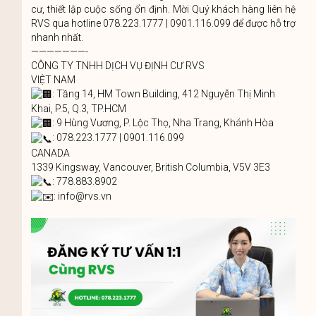
cư, thiết lập cuộc sống ổn định. Mời Quý khách hàng liên hệ
RVS qua hotline 078.223.1777 | 0901.116.099 để được hỗ trợ
nhanh nhất.
———————-
CÔNG TY TNHH DỊCH VỤ ĐỊNH CƯ RVS
VIỆT NAM
: Tầng 14, HM Town Building, 412 Nguyễn Thị Minh
Khai, P.5, Q.3, TP.HCM
: 9 Hùng Vương, P. Lộc Thọ, Nha Trang, Khánh Hòa
: 078.223.1777 | 0901.116.099
CANADA
1339 Kingsway, Vancouver, British Columbia, V5V 3E3
: 778.883.8902
: info@rvs.vn