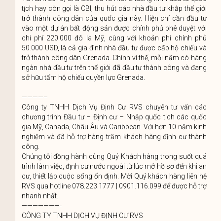
tịch hay còn gọi là CBI, thu hút các nhà đầu tư khắp thế giới
trở thành công dân của quốc gia này. Hiện chỉ cần đầu tư
vào một dự án bất động sản được chính phủ phê duyệt với
chi phí 220.000 đô la Mỹ, cùng với khoản phí chính phủ
50.000 USD, là cả gia đình nhà đầu tư được cấp hộ chiếu và
trở thành công dân Grenada. Chính vì thế, mỗi năm có hàng
ngàn nhà đầu tư trên thế giới đã đầu tư thành công và đang
sở hữu tấm hộ chiếu quyền lực Grenada.
————–
Công ty TNHH Dịch Vụ Định Cư RVS chuyên tư vấn các
chương trình Đầu tư – Định cư – Nhập quốc tịch các quốc
gia Mỹ, Canada, Châu Âu và Caribbean. Với hơn 10 năm kinh
nghiệm và đã hỗ trợ hàng trăm khách hàng định cư thành
công.
Chúng tôi đồng hành cùng Quý Khách hàng trong suốt quá
trình làm việc, định cư nước ngoài từ lúc mở hồ sơ đến khi an
cư, thiết lập cuộc sống ổn định. Mời Quý khách hàng liên hệ
RVS qua hotline 078.223.1777 | 0901.116.099 để được hỗ trợ
nhanh nhất.
———————-
CÔNG TY TNHH DỊCH VỤ ĐỊNH CƯ RVS