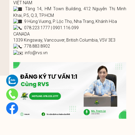
VIỆT NAM
: Tầng 14, HM Town Building, 412 Nguyễn Thị Minh
Khai, P.5, Q.3, TP.HCM
: 9 Hùng Vương, P. Lộc Thọ, Nha Trang, Khánh Hòa
: 078.223.1777 | 0901.116.099
CANADA
1339 Kingsway, Vancouver, British Columbia, V5V 3E3
: 778.883.8902
: info@rvs.vn