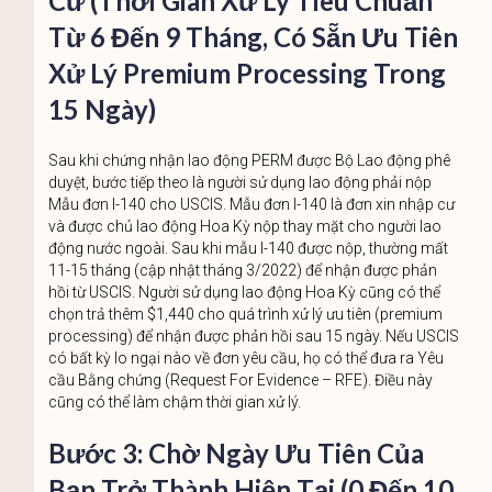
Cư (Thời Gian Xử Lý Tiêu Chuẩn
Từ 6 Đến 9 Tháng, Có Sẵn Ưu Tiên
Xử Lý Premium Processing Trong
15 Ngày)
Sau khi chứng nhận lao động PERM được Bộ Lao động phê
duyệt, bước tiếp theo là người sử dụng lao động phải nộp
Mẫu đơn I-140 cho USCIS. Mẫu đơn I-140 là đơn xin nhập cư
và được chủ lao động Hoa Kỳ nộp thay mặt cho người lao
động nước ngoài. Sau khi mẫu I-140 được nộp, thường mất
11-15 tháng (cập nhật tháng 3/2022) để nhận được phản
hồi từ USCIS. Người sử dụng lao động Hoa Kỳ cũng có thể
chọn trả thêm $1,440 cho quá trình xử lý ưu tiên (premium
processing) để nhận được phản hồi sau 15 ngày. Nếu USCIS
có bất kỳ lo ngại nào về đơn yêu cầu, họ có thể đưa ra Yêu
cầu Bằng chứng (Request For Evidence – RFE). Điều này
cũng có thể làm chậm thời gian xử lý.
Bước 3: Chờ Ngày Ưu Tiên Của
Bạn Trở Thành Hiện Tại (0 Đến 10