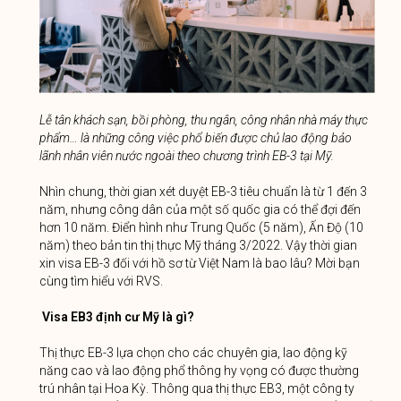
Lễ tân khách sạn, bồi phòng, thu ngân, công nhân nhà máy thực
phẩm… là những công việc phổ biến được chủ lao động bảo
lãnh nhân viên nước ngoài theo chương trình EB-3 tại Mỹ.
Nhìn chung, thời gian xét duyệt EB-3 tiêu chuẩn là từ 1 đến 3
năm, nhưng công dân của một số quốc gia có thể đợi đến
hơn 10 năm. Điển hình như Trung Quốc (5 năm), Ấn Độ (10
năm) theo bản tin thị thực Mỹ tháng 3/2022. Vậy thời gian
xin visa EB-3 đối với hồ sơ từ Việt Nam là bao lâu? Mời bạn
cùng tìm hiểu với RVS.
Visa EB3 định cư Mỹ là gì?
Thị thực EB-3 lựa chọn cho các chuyên gia, lao động kỹ
năng cao và lao động phổ thông hy vọng có được thường
trú nhân tại Hoa Kỳ. Thông qua thị thực EB3, một công ty