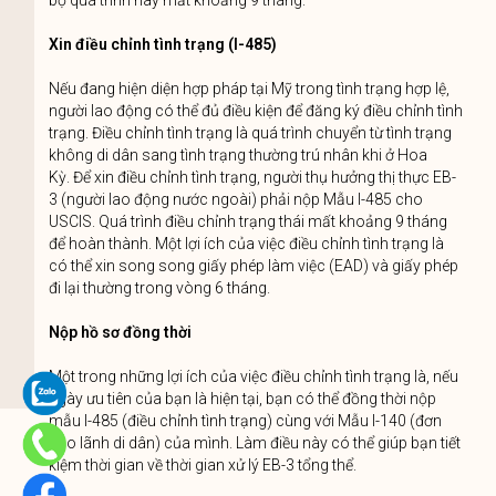
bộ quá trình này mất khoảng 9 tháng.
Xin điều chỉnh tình trạng (I-485)
Nếu đang hiện diện hợp pháp tại Mỹ trong tình trạng hợp lệ,
người lao động có thể đủ điều kiện để đăng ký điều chỉnh tình
trạng. Điều chỉnh tình trạng là quá trình chuyển từ tình trạng
không di dân sang tình trạng thường trú nhân khi ở Hoa
Kỳ. Để xin điều chỉnh tình trạng, người thụ hưởng thị thực EB-
3 (người lao động nước ngoài) phải nộp Mẫu I-485 cho
USCIS. Quá trình điều chỉnh trạng thái mất khoảng 9 tháng
để hoàn thành. Một lợi ích của việc điều chỉnh tình trạng là
có thể xin song song giấy phép làm việc (EAD) và giấy phép
đi lại thường trong vòng 6 tháng.
Nộp hồ sơ đồng thời
Một trong những lợi ích của việc điều chỉnh tình trạng là, nếu
ngày ưu tiên của bạn là hiện tại, bạn có thể đồng thời nộp
mẫu I-485 (điều chỉnh tình trạng) cùng với Mẫu I-140 (đơn
bảo lãnh di dân) của mình. Làm điều này có thể giúp bạn tiết
kiệm thời gian về thời gian xử lý EB-3 tổng thể.