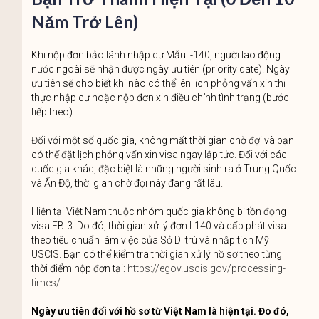
Năm Trở Lên)
Khi nộp đơn bảo lãnh nhập cư Mẫu I-140, người lao động
nước ngoài sẽ nhận được ngày ưu tiên (priority date). Ngày
ưu tiên sẽ cho biết khi nào có thể lên lịch phỏng vấn xin thị
thực nhập cư hoặc nộp đơn xin điều chỉnh tình trạng (bước
tiếp theo).
Đối với một số quốc gia, không mất thời gian chờ đợi và bạn
có thể đặt lịch phỏng vấn xin visa ngay lập tức. Đối với các
quốc gia khác, đặc biệt là những người sinh ra ở Trung Quốc
và Ấn Độ, thời gian chờ đợi này đang rất lâu.
Hiện tại Việt Nam thuộc nhóm quốc gia không bị tồn đọng
visa EB-3. Do đó, thời gian xử lý đơn I-140 và cấp phát visa
theo tiêu chuẩn làm việc của Sở Di trú và nhập tịch Mỹ
USCIS. Bạn có thể kiểm tra thời gian xử lý hồ sơ theo từng
thời điểm nộp đơn tại:
https://egov.uscis.gov/processing-
times/
Ngày ưu tiên đối với hồ sơ từ Việt Nam là hiện tại. Đo đó,