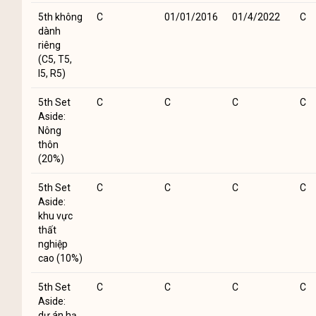
5th không
C
01/01/2016
01/4/2022
C
dành
riêng
(C5, T5,
I5, R5)
5th Set
C
C
C
C
Aside:
Nông
thôn
(20%)
5th Set
C
C
C
C
Aside:
khu vực
thất
nghiệp
cao (10%)
5th Set
C
C
C
C
Aside:
dự án hạ