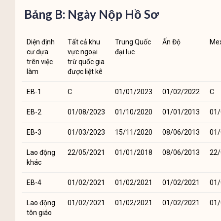
Bảng B: Ngày Nộp Hồ Sơ
Diện định
Tất cả khu
Trung Quốc
Ấn Độ
Mex
cư dựa
vực ngoại
đại lục
trên việc
trừ quốc gia
làm
được liệt kê
EB-1
C
01/01/2023
01/02/2022
C
EB-2
01/08/2023
01/10/2020
01/01/2013
01/
EB-3
01/03/2023
15/11/2020
08/06/2013
01/
Lao động
22/05/2021
01/01/2018
08/06/2013
22/
khác
EB-4
01/02/2021
01/02/2021
01/02/2021
01/
Lao động
01/02/2021
01/02/2021
01/02/2021
01/
tôn giáo