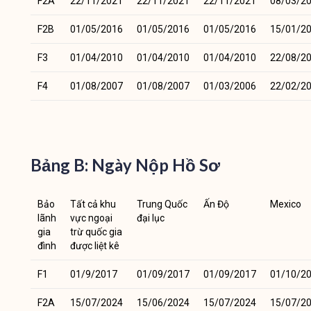
F2A
22/11/2021
22/11/2021
22/11/2021
08/03/2
F2B
01/05/2016
01/05/2016
01/05/2016
15/01/2
F3
01/04/2010
01/04/2010
01/04/2010
22/08/2
F4
01/08/2007
01/08/2007
01/03/2006
22/02/2
Bảng B: Ngày Nộp Hồ Sơ
Bảo
Tất cả khu
Trung Quốc
Ấn Độ
Mexico
lãnh
vực ngoại
đại lục
gia
trừ quốc gia
đình
được liệt kê
F1
01/9/2017
01/09/2017
01/09/2017
01/10/2
F2A
15/07/2024
15/06/2024
15/07/2024
15/07/2