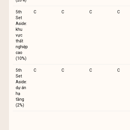
(20%)
5th
C
C
C
C
Set
Aside:
khu
vực
thất
nghiệp
cao
(10%)
5th
C
C
C
C
Set
Aside:
dự án
hạ
tầng
(2%)