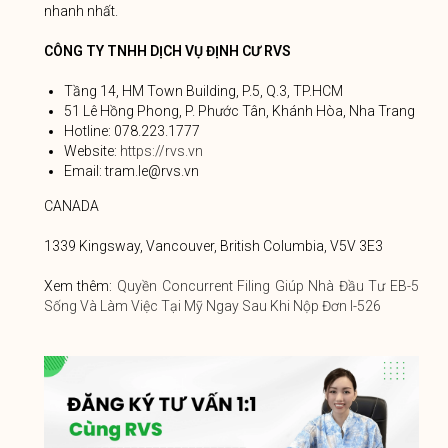
nhanh nhất.
CÔNG TY TNHH DỊCH VỤ ĐỊNH CƯ RVS
Tầng 14, HM Town Building, P.5, Q.3, TP.HCM
51 Lê Hồng Phong, P. Phước Tân, Khánh Hòa, Nha Trang
Hotline: 078.223.1777
Website:
https://rvs.vn
Email: tram.le@rvs.vn
CANADA
1339 Kingsway, Vancouver, British Columbia, V5V 3E3
Xem thêm:
Quyền Concurrent Filing Giúp Nhà Đầu Tư EB-5
Sống Và Làm Việc Tại Mỹ Ngay Sau Khi Nộp Đơn I-526