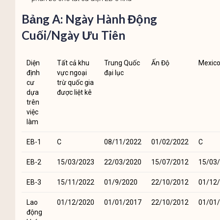
Bảng A: Ngày Hành Động
Cuối/Ngày Ưu Tiên
Diện
Tất cả khu
Trung Quốc
Ấn Độ
Mexic
định
vực ngoại
đại lục
cư
trừ quốc gia
dựa
được liệt kê
trên
việc
làm
EB-1
C
08/11/2022
01/02/2022
C
EB-2
15/03/2023
22/03/2020
15/07/2012
15/03
EB-3
15/11/2022
01/9/2020
22/10/2012
01/12
Lao
01/12/2020
01/01/2017
22/10/2012
01/01
động