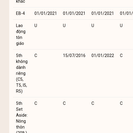
khác
EB-4
01/01/2021
01/01/2021
01/01/2021
01/01
Lao
U
U
U
U
động
tôn
giáo
5th
C
15/07/2016
01/01/2022
C
không
dành
riêng
(C5,
T5, I5,
R5)
5th
C
C
C
C
Set
Aside:
Nông
thôn