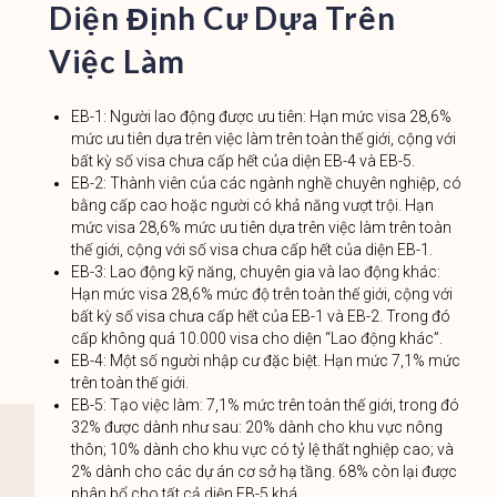
Diện Định Cư Dựa Trên
Việc Làm
EB-1: Người lao động được ưu tiên: Hạn mức visa 28,6%
mức ưu tiên dựa trên việc làm trên toàn thế giới, cộng với
bất kỳ số visa chưa cấp hết của diện EB-4 và EB-5.
EB-2: Thành viên của các ngành nghề chuyên nghiệp, có
bằng cấp cao hoặc người có khả năng vượt trội. Hạn
mức visa 28,6% mức ưu tiên dựa trên việc làm trên toàn
thế giới, cộng với số visa chưa cấp hết của diện EB-1.
EB-3: Lao động kỹ năng, chuyên gia và lao động khác:
Hạn mức visa 28,6% mức độ trên toàn thế giới, cộng với
bất kỳ số visa chưa cấp hết của EB-1 và EB-2. Trong đó
cấp không quá 10.000 visa cho diện “Lao động khác”.
EB-4: Một số người nhập cư đặc biệt. Hạn mức 7,1% mức
trên toàn thế giới.
EB-5: Tạo việc làm: 7,1% mức trên toàn thế giới, trong đó
32% được dành như sau: 20% dành cho khu vực nông
thôn; 10% dành cho khu vực có tỷ lệ thất nghiệp cao; và
2% dành cho các dự án cơ sở hạ tầng. 68% còn lại được
phân bổ cho tất cả diện EB-5 khá