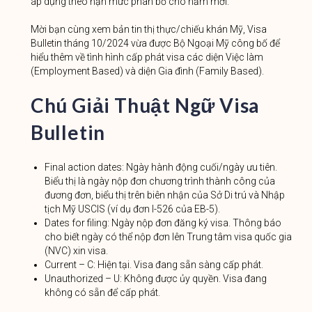
áp dụng theo hạn mức phân bổ cho năm mới.
Mời bạn cùng xem bản tin thị thực/chiếu khán Mỹ, Visa
Bulletin tháng 10/2024 vừa được Bộ Ngoại Mỹ công bố để
hiểu thêm về tình hình cấp phát visa các diện Việc làm
(Employment Based) và diện Gia đình (Family Based).
Chú Giải Thuật Ngữ Visa
Bulletin
Final action dates: Ngày hành động cuối/ngày ưu tiên.
Biểu thị là ngày nộp đơn chương trình thành công của
đương đơn, biểu thị trên biên nhận của Sở Di trú và Nhập
tịch Mỹ USCIS (ví dụ đơn I-526 của EB-5).
Dates for filing: Ngày nộp đơn đăng ký visa. Thông báo
cho biết ngày có thể nộp đơn lên Trung tâm visa quốc gia
(NVC) xin visa.
Current – C: Hiện tại. Visa đang sẵn sàng cấp phát.
Unauthorized – U: Không được ủy quyền. Visa đang
không có sẵn để cấp phát.