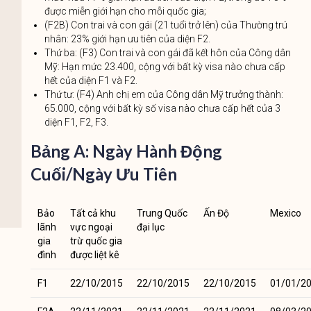
được miễn giới hạn cho mỗi quốc gia;
(F2B) Con trai và con gái (21 tuổi trở lên) của Thường trú
nhân: 23% giới hạn ưu tiên của diện F2.
Thứ ba: (F3) Con trai và con gái đã kết hôn của Công dân
Mỹ: Hạn mức 23.400, cộng với bất kỳ visa nào chưa cấp
hết của diện F1 và F2.
Thứ tư: (F4) Anh chị em của Công dân Mỹ trưởng thành:
65.000, cộng với bất kỳ số visa nào chưa cấp hết của 3
diện F1, F2, F3.
Bảng A: Ngày Hành Động
Cuối/Ngày Ưu Tiên
Bảo
Tất cả khu
Trung Quốc
Ấn Độ
Mexico
lãnh
vực ngoại
đại lục
gia
trừ quốc gia
đình
được liệt kê
F1
22/10/2015
22/10/2015
22/10/2015
01/01/2