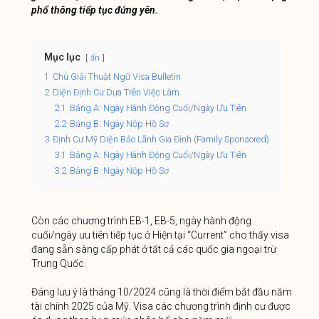
phổ thông tiếp tục đứng yên.
Mục lục
ẩn
1
Chú Giải Thuật Ngữ Visa Bulletin
2
Diện Định Cư Dựa Trên Việc Làm
2.1
Bảng A: Ngày Hành Động Cuối/Ngày Ưu Tiên
2.2
Bảng B: Ngày Nộp Hồ Sơ
3
Định Cư Mỹ Diện Bảo Lãnh Gia Đình (Family Sponsored)
3.1
Bảng A: Ngày Hành Động Cuối/Ngày Ưu Tiên
3.2
Bảng B: Ngày Nộp Hồ Sơ
Còn các chương trình EB-1, EB-5, ngày hành động
cuối/ngày ưu tiên tiếp tục ở Hiện tại “Current” cho thấy visa
đang sẵn sàng cấp phát ở tất cả các quốc gia ngoại trừ
Trung Quốc.
Đáng lưu ý là tháng 10/2024 cũng là thời điểm bắt đầu năm
tài chính 2025 của Mỹ. Visa các chương trình định cư được